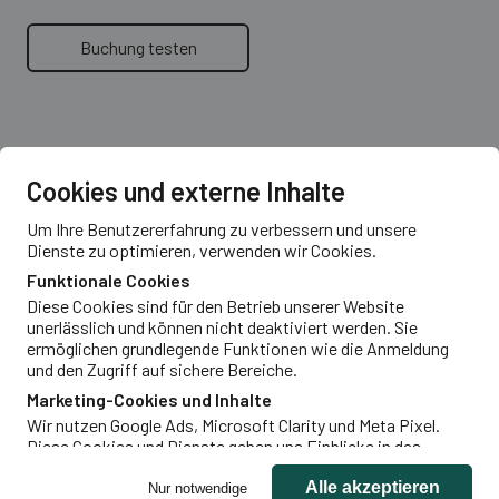
Buchung testen
Cookies und externe Inhalte
Um Ihre Benutzererfahrung zu verbessern und unsere
Dienste zu optimieren, verwenden wir Cookies.
Funktionale Cookies
Diese Cookies sind für den Betrieb unserer Website
unerlässlich und können nicht deaktiviert werden. Sie
3. Termine verwalten
ermöglichen grundlegende Funktionen wie die Anmeldung
und den Zugriff auf sichere Bereiche.
Marketing-Cookies und Inhalte
Sobald die ersten Termine durch Ihre Kunden
Wir nutzen Google Ads, Microsoft Clarity und Meta Pixel.
gebucht werden, können Sie diese innerhalb des
Diese Cookies und Dienste geben uns Einblicke in das
Verhalten der Nutzer auf unserer Website und ermöglichen
Dashboards einsehen und verwalten. Dort sehen Sie
uns somit unsere Leistungen stetig zu verbessern. Die dabei
Alle akzeptieren
Nur notwendige